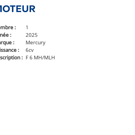
MOTEUR
mbre
1
née
2025
rque
Mercury
issance
6cv
scription
F 6 MH/MLH