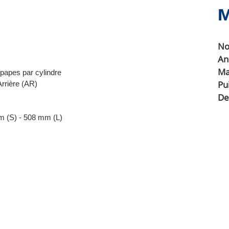
No
An
Ma
papes par cylindre
Pu
Arrière (AR)
De
m (S) - 508 mm (L)