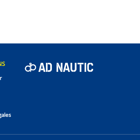
obinet d’essence accessible
NS
r
gales