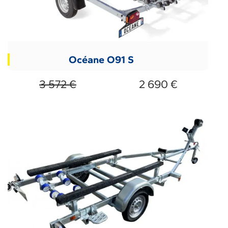
Océane O91 S
3 572 €
2 690 €