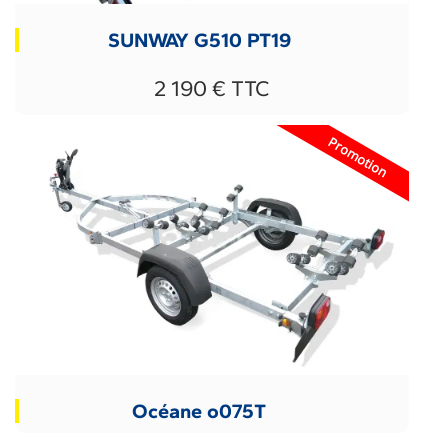
SUNWAY G510 PT19
2 190 € TTC
Promotion
Océane o075T